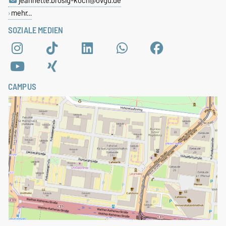
jeannette.brosig-koch@ovgu.de
mehr…
SOZIALE MEDIEN
CAMPUS