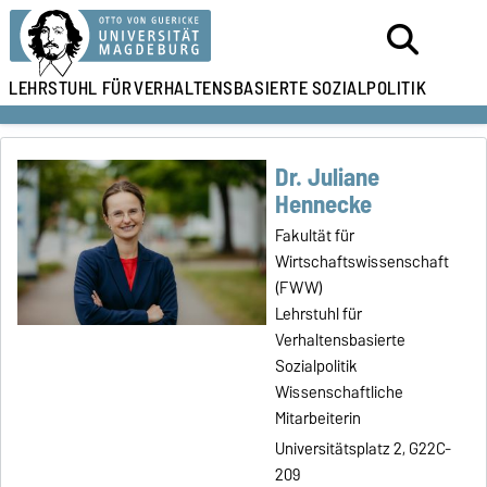
LEHRSTUHL FÜR
VERHALTENSBASIERTE SOZIALPOLITIK
Dr. Juliane
Hennecke
Fakultät für
Wirtschaftswissenschaft
(FWW)
Lehrstuhl für
Verhaltensbasierte
Sozialpolitik
Wissenschaftliche
Mitarbeiterin
Universitätsplatz 2, G22C-
209