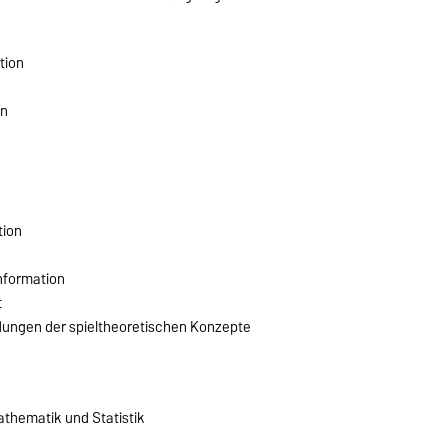
tion
en
tion
Information
t
ngen der spieltheoretischen Konzepte
thematik und Statistik