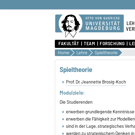
LEH
VER
FAKULTÄT
TEAM
FORSCHUNG
LE
Home
Lehre
Spieltheorie
Spieltheorie
Prof. Dr. Jeannette Brosig-Koch
Modulziele:
Die Studierenden
erwerben grundlegende Kenntnisse i
erwerben die Fähigkeit zur Modellie
sind in der Lage, strategisches Verh
werden zu strategischem Denken i