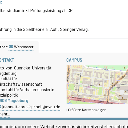
:
ststudium inkl. Prüfungsleistung / 5 CP
nführung in die Spieltheorie, 8. Aufl., Springer Verlag.
tner:
Webmaster
ONTAKT
CAMPUS
tto-von-Guericke-Universität
agdeburg
kultät für
irtschaftswissenschaft
hrstuhl für Verhaltensbasierte
zialpolitik
9106 Magdeburg
jeannette.brosig-koch@ovgu.de
Größere Karte anzeigen
mehr…
logien, um unsere Website zuverlässig bereitzustellen, Inhalt