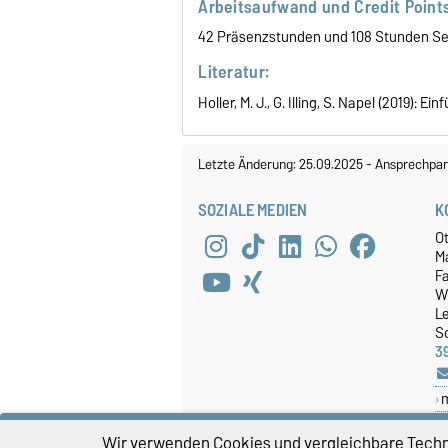
Arbeitsaufwand und Credit Points
42 Präsenzstunden und 108 Stunden Selb
Literatur:
Holler, M. J., G. Illing, S. Napel (2019): Ei
Letzte Änderung: 25.09.2025
-
Ansprechpar
SOZIALE MEDIEN
K
O
M
Fa
W
Le
So
3
Wir verwenden Cookies und vergleichbare Techno